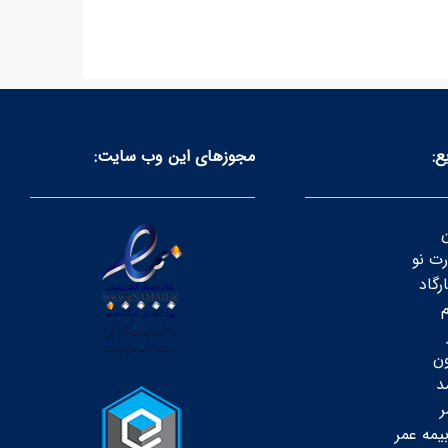
ع:
مجوز‌های این وب سایت:
ن
رت نو
رگاد
م
ون
د
ر
یمه عمر