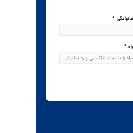
خانوادگی:
*
ه:
*