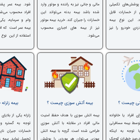
 پوشش‌های تکمیلی
مالی و جانی نیز به راننده و موتور وارد
شود. بیمه عمر پشتو
 از خسارات قابل
شده باشد بیمه بدنه می‌تواند این
افراد محسوب می‌شو
د. این نوع بیمه
خسارات را جبران کند. خرید بیمه موتور
وام و سرمایه، یکی
زدی خودرو را نیز
نیز از بیمه ‎های اجباری محسوب
بیمه عمر است که افرا
می‌شود.
استفاده از این نوع 
رتی چیست ؟
بیمه آتش سوزی چیست ؟
بیمه زلزله
افراد یا خانواده
بیمه اتش سوزی با هدف حفظ امنیت
زلزله یکی از بلایای
وسط بیمه مسافرتی
مالی افراد در مقابله با آتش سوزی
توجه به گستره وس
با توجه به اینکه
طراحی شده است. گرچه با بیمه اتش
خسارات جبران ناپذ
 درصد خطرات کوچک
سوزی می‌توان هر موردی را پوشش
تحمیل نماید. بیمه