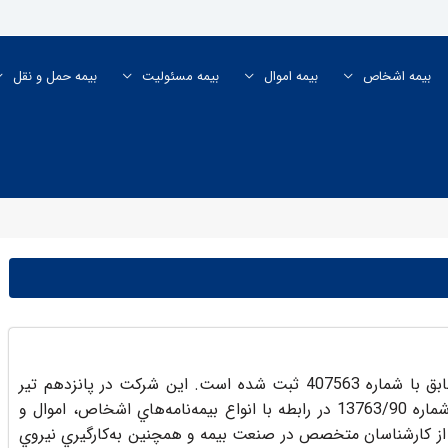
بیمه اشخاص
بیمه اموال
بیمه مسئولیت
بیمه حمل و نقل
شرکت بیمه ما در تاریخ سیزدهم تیر سال 1390 مطابق با شماره 407563 ثبت شده است. این شرکت در پانزدهم تیر
1390 پروانه فعاليت خود را از بيمه مركزي ايران با شماره 13763/90 در رابطه با انواع بيمه‌نامه‌هاي اشخاص، اموال و
 از كارشناسان متخصص در صنعت بيمه و همچنین به‌كارگيري نيروي