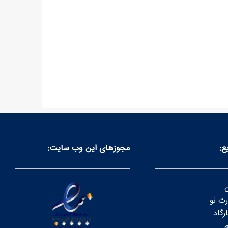
ع:
مجوز‌های این وب سایت:
ن
رت نو
رگاد
م