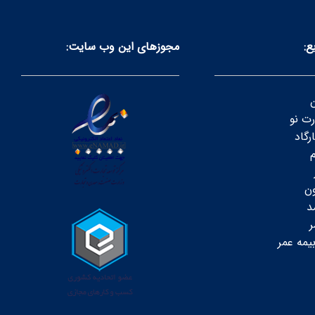
ع:
مجوز‌های این وب سایت:
ن
رت نو
رگاد
م
ون
د
ر
یمه عمر