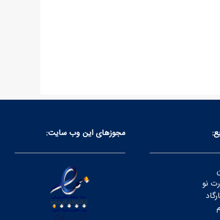
ع:
مجوز‌های این وب سایت:
ن
رت نو
رگاد
م